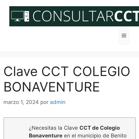
Saltar
al
contenido
Menú
Clave CCT COLEGIO
BONAVENTURE
marzo 1, 2024
por
admin
¿Necesitas la Clave
CCT de Colegio
Bonaventure
en el municipio de Benito