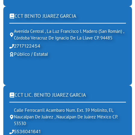
CCT BENITO JUAREZ GARCIA
Avenida Central , La Luz Francisco I. Madero (san Román) ,
Córdoba Veracruz De Ignacio De La Llave CP. 94485
2717122454
Público / Estatal
CCT LIC. BENITO JUAREZ GARCIA
Calle Ferrocarril Acambaro Num. Ext. 39 Molinito, El,
Naucalpan De Juárez , Naucalpan De Juárez México CP.
53530
5536041641