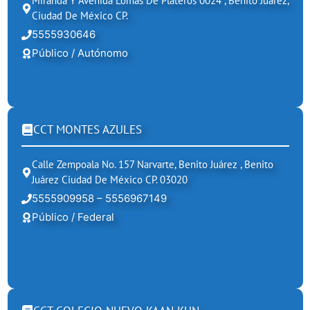
Miranda Y Avenida Lomas De Plateros 0024 , Benito Juárez,
Ciudad De México CP.
5555930646
Público / Autónomo
CCT MONTES AZULES
Calle Zempoala No. 157 Narvarte, Benito Juárez , Benito
Juárez Ciudad De México CP. 03020
5555909958 – 5556967149
Público / Federal