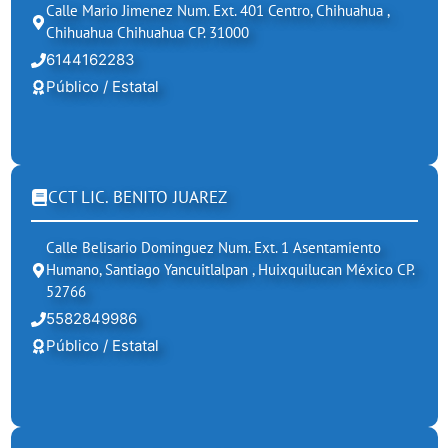
Calle Mario Jimenez Num. Ext. 401 Centro, Chihuahua ,
Chihuahua Chihuahua CP. 31000
6144162283
Público / Estatal
CCT LIC. BENITO JUAREZ
Calle Belisario Dominguez Num. Ext. 1 Asentamiento
Humano, Santiago Yancuitlalpan , Huixquilucan México CP.
52766
5582849986
Público / Estatal