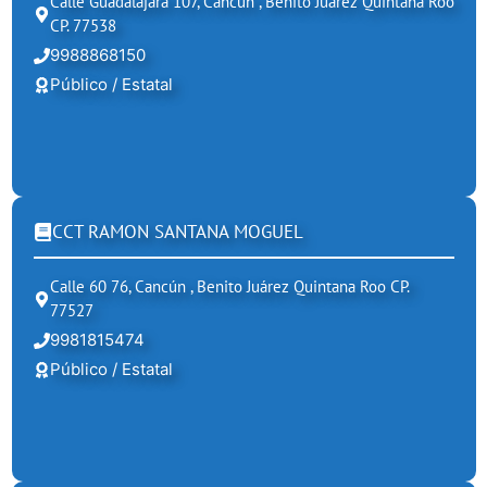
Calle Guadalajara 107, Cancún , Benito Juárez Quintana Roo
CP. 77538
9988868150
Público / Estatal
CCT RAMON SANTANA MOGUEL
Calle 60 76, Cancún , Benito Juárez Quintana Roo CP.
77527
9981815474
Público / Estatal