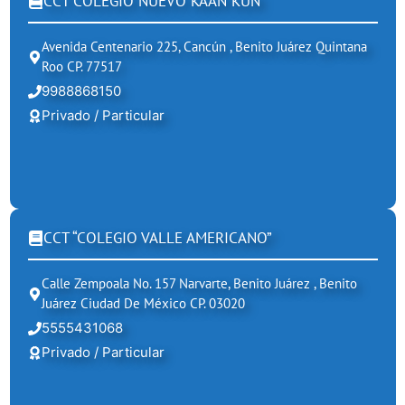
CCT COLEGIO NUEVO KAAN KUN
Avenida Centenario 225, Cancún , Benito Juárez Quintana
Roo CP. 77517
9988868150
Privado / Particular
CCT “COLEGIO VALLE AMERICANO”
Calle Zempoala No. 157 Narvarte, Benito Juárez , Benito
Juárez Ciudad De México CP. 03020
5555431068
Privado / Particular