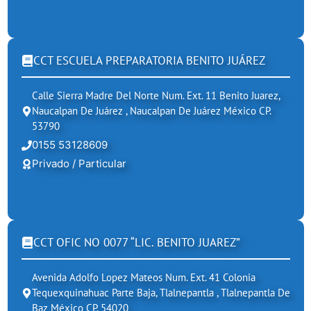
CCT ESCUELA PREPARATORIA BENITO JUÁREZ
Calle Sierra Madre Del Norte Num. Ext. 11 Benito Juarez,
Naucalpan De Juárez , Naucalpan De Juárez México CP.
53790
0155 53128609
Privado / Particular
CCT OFIC NO 0077 “LIC. BENITO JUAREZ”
Avenida Adolfo Lopez Mateos Num. Ext. 41 Colonia
Tequexquinahuac Parte Baja, Tlalnepantla , Tlalnepantla De
Baz México CP. 54020