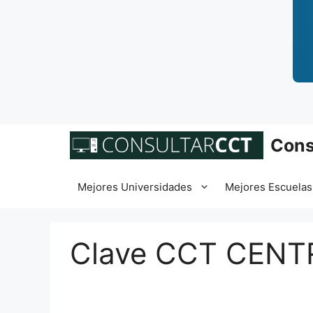
Saltar
Cons
al
contenido
Mejores Universidades
Mejores Escuelas
Clave CCT CEN