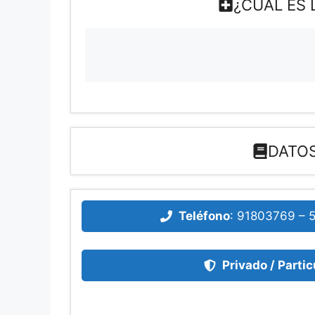
¿CUÁL ES
DATO
Teléfono
:
91803769 – 
Privado / Partic