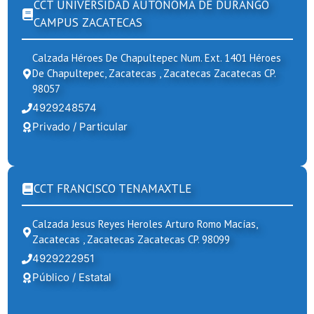
CCT UNIVERSIDAD AUTONOMA DE DURANGO
CAMPUS ZACATECAS
Calzada Héroes De Chapultepec Num. Ext. 1401 Héroes
De Chapultepec, Zacatecas , Zacatecas Zacatecas CP.
98057
4929248574
Privado / Particular
CCT FRANCISCO TENAMAXTLE
Calzada Jesus Reyes Heroles Arturo Romo Macías,
Zacatecas , Zacatecas Zacatecas CP. 98099
4929222951
Público / Estatal