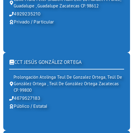
Guadalupe , Guadalupe Zacatecas CP. 98612
4929235210
Privado / Particular
CCT JESÚS GONZÁLEZ ORTEGA
Prolongación Atolinga Teul De Gonzalez Ortega, Teúl De
González Ortega , Teúl De González Ortega Zacatecas
CP. 99800
4679527183
Público / Estatal