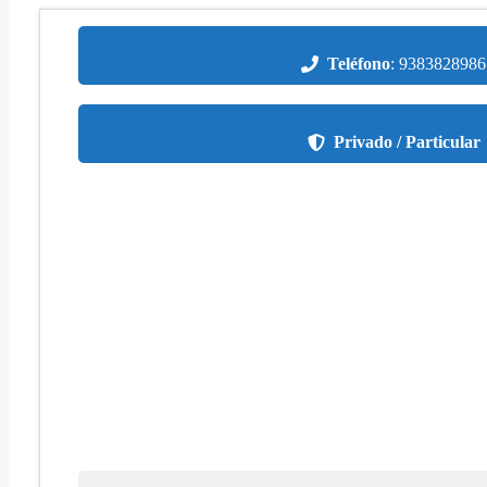
Teléfono
:
9383828986
Privado / Particular