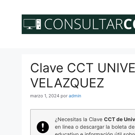
Saltar
al
contenido
Clave CCT UNIV
VELAZQUEZ
marzo 1, 2024
por
admin
¿Necesitas la Clave
CCT de Univ
en linea o descargar la boleta d
educativo e información útil sobr