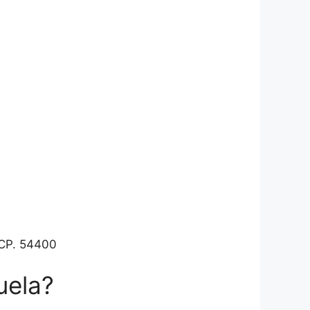
 CP. 54400
uela?