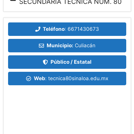
SECUNDARIA TECNICA NUM. 80
Teléfono
:
6671430673
Municipio:
Culiacán
Público / Estatal
Web
: tecnica80sinaloa.edu.mx