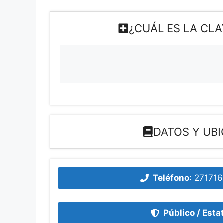
¿CUÁL ES LA CL
DATOS Y UBI
Teléfono
:
271716
Público / Esta