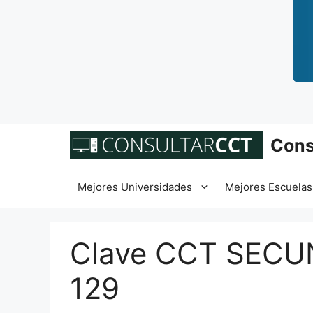
Saltar
Cons
al
contenido
Mejores Universidades
Mejores Escuelas
Clave CCT SECU
129