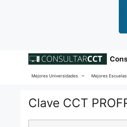
Saltar
Cons
al
contenido
Mejores Universidades
Mejores Escuelas
Clave CCT PROF