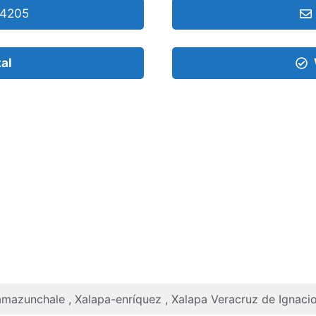
54205
tal
Tamazunchale , Xalapa-enríquez , Xalapa Veracruz de Ignacio