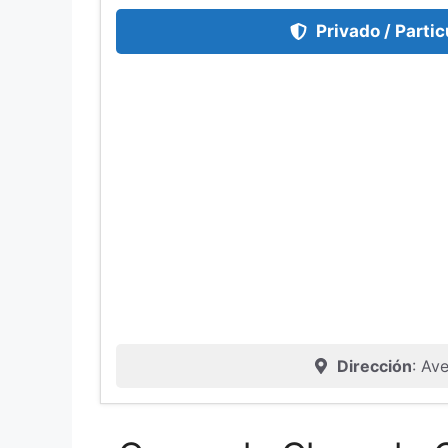
Privado / Partic
Dirección
: Av