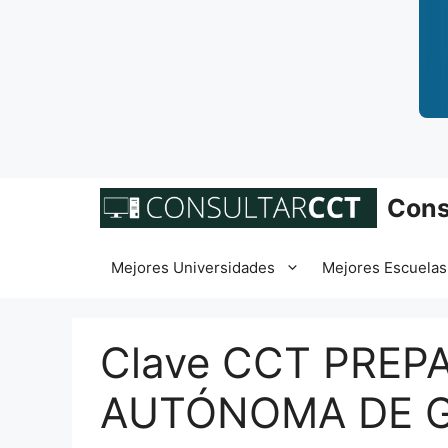
Saltar
Cons
al
contenido
Mejores Universidades
Mejores Escuelas
Clave CCT PREP
AUTÓNOMA DE G