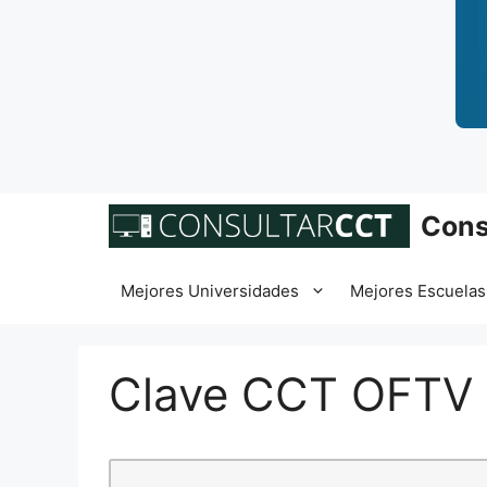
Saltar
Cons
al
contenido
Mejores Universidades
Mejores Escuelas
Clave CCT OFTV