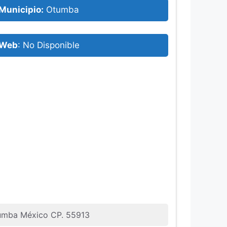
Municipio:
Otumba
Web
: No Disponible
tumba México CP. 55913