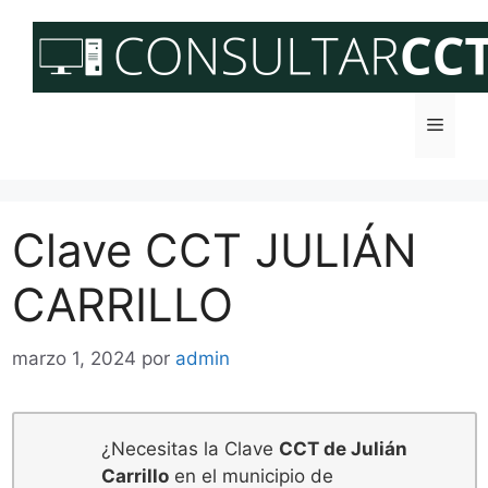
Saltar
al
contenido
Menú
Clave CCT JULIÁN
CARRILLO
marzo 1, 2024
por
admin
¿Necesitas la Clave
CCT de Julián
Carrillo
en el municipio de