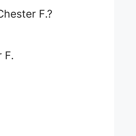
Chester F.?
 F.