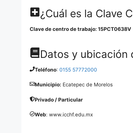
¿Cuál es la Clave C
Clave de centro de trabajo: 15PCT0638V
Datos y ubicación d
Teléfono
:
0155 57772000
Municipio:
Ecatepec de Morelos
Privado / Particular
Web
: www.icchf.edu.mx