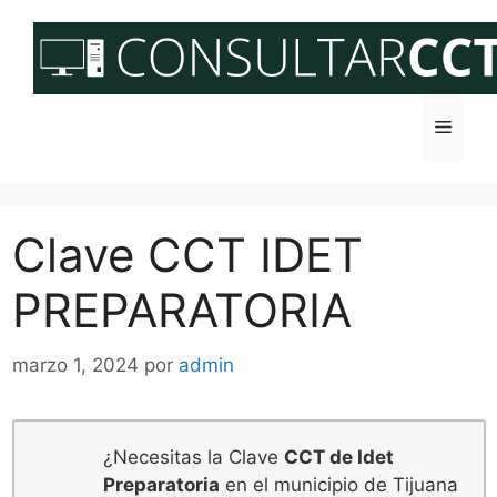
Saltar
al
contenido
Menú
Clave CCT IDET
PREPARATORIA
marzo 1, 2024
por
admin
¿Necesitas la Clave
CCT de Idet
Preparatoria
en el municipio de Tijuana