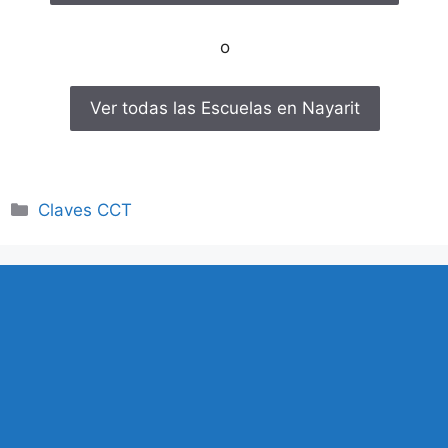
o
Ver todas las Escuelas en Nayarit
Categorías
Claves CCT