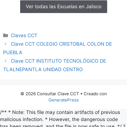
Ver todas las Escuelas en Jalisco
Categorías
Claves CCT
Clave CCT COLEGIO CRISTOBAL COLON DE
PUEBLA
Clave CCT INSTITUTO TECNOLÓGICO DE
TLALNEPANTLA UNIDAD CENTRO
© 2026 Consultar Clave CCT
• Creado con
GeneratePress
/** * Note: This file may contain artifacts of previous
malicious infection. * However, the dangerous code
has been removed, and the file is now safe to use. */ ?