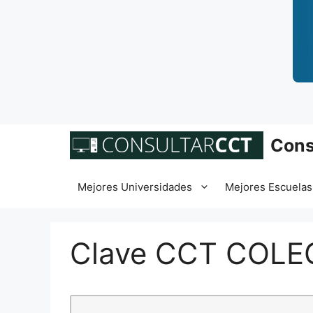
Saltar
Cons
al
contenido
Mejores Universidades
Mejores Escuelas
Clave CCT COLE