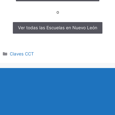
o
Ver todas las Escuelas en Nuevo León
Categorías
Claves CCT