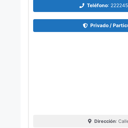
Teléfono
:
22224
Privado / Partic
Dirección
: Cal