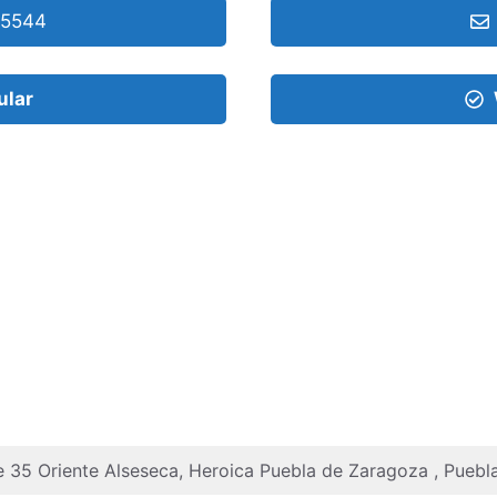
55544
ular
le 35 Oriente Alseseca, Heroica Puebla de Zaragoza , Pueb