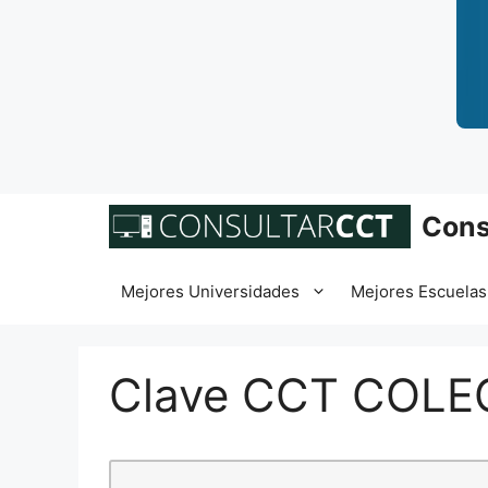
Saltar
Cons
al
contenido
Mejores Universidades
Mejores Escuelas
Clave CCT COLEG