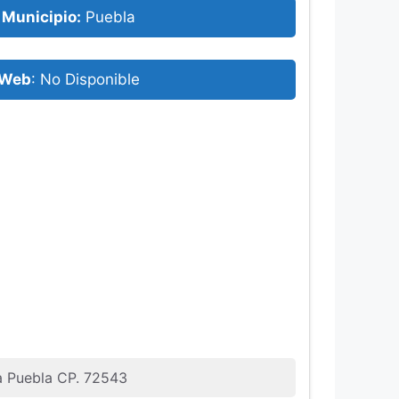
Municipio:
Puebla
Web
: No Disponible
la Puebla CP. 72543