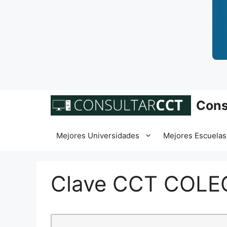
Saltar
Cons
al
contenido
Mejores Universidades
Mejores Escuelas
Clave CCT COLE