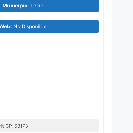
Municipio:
Tepic
Web
: No Disponible
rit CP. 63173