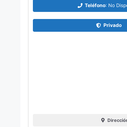
Teléfono
:
No Disp
Privado
Direcció