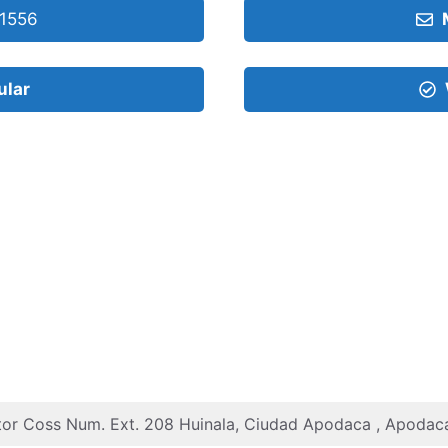
1556
ular
ctor Coss Num. Ext. 208 Huinala, Ciudad Apodaca , Apoda