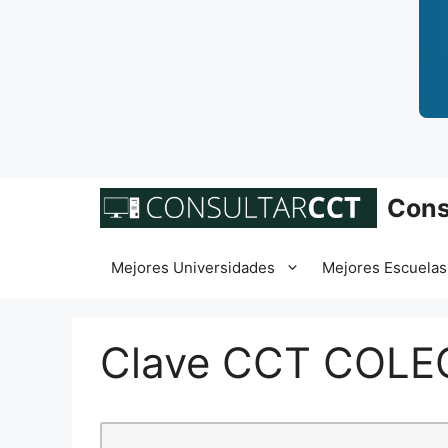
Saltar
Cons
al
contenido
Mejores Universidades
Mejores Escuelas
Clave CCT COLE