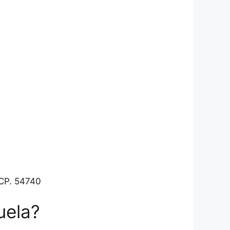
o CP. 54740
uela?