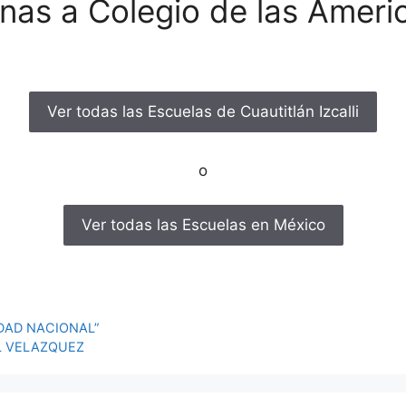
nas a Colegio de las Americ
Ver todas las Escuelas de Cuautitlán Izcalli
o
Ver todas las Escuelas en México
IDAD NACIONAL”
L VELAZQUEZ