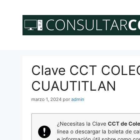
Saltar
al
contenido
Clave CCT COLE
CUAUTITLAN
marzo 1, 2024
por
admin
¿Necesitas la Clave
CCT de Cole
linea o descargar la boleta de c
e información útil sobre como con