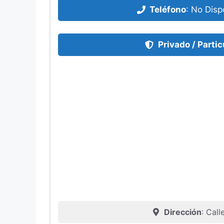
Teléfono
:
No Disp
Privado / Partic
Dirección
: Call