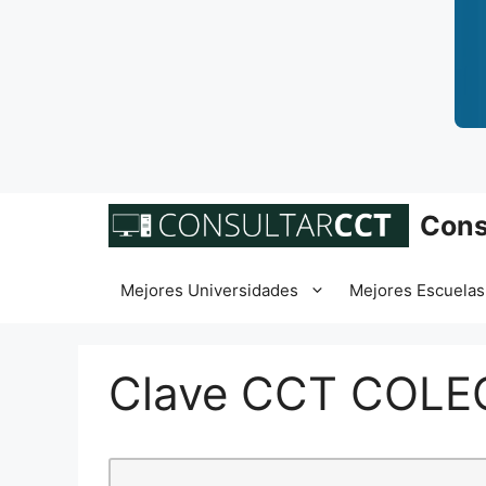
Saltar
Cons
al
contenido
Mejores Universidades
Mejores Escuelas
Clave CCT COLE