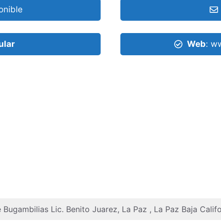
onible
ular
Web
: w
e Bugambilias Lic. Benito Juarez, La Paz , La Paz Baja Cali