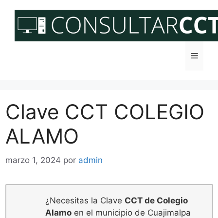
Saltar
al
contenido
Menú
Clave CCT COLEGIO
ALAMO
marzo 1, 2024
por
admin
¿Necesitas la Clave
CCT de Colegio
Alamo
en el municipio de Cuajimalpa