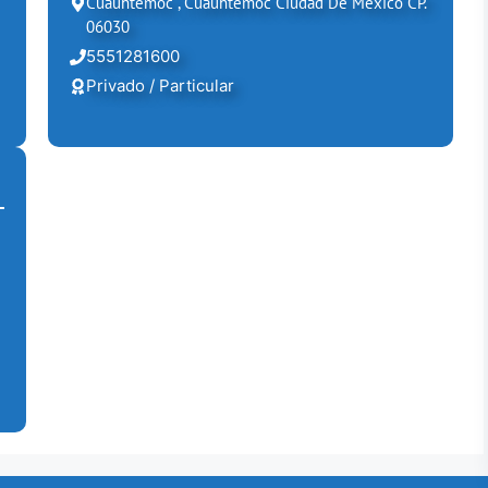
Cuauhtémoc , Cuauhtémoc Ciudad De México CP.
06030
5551281600
Privado / Particular