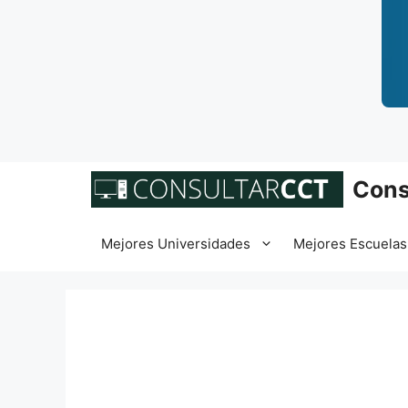
Saltar
Cons
al
contenido
Mejores Universidades
Mejores Escuelas