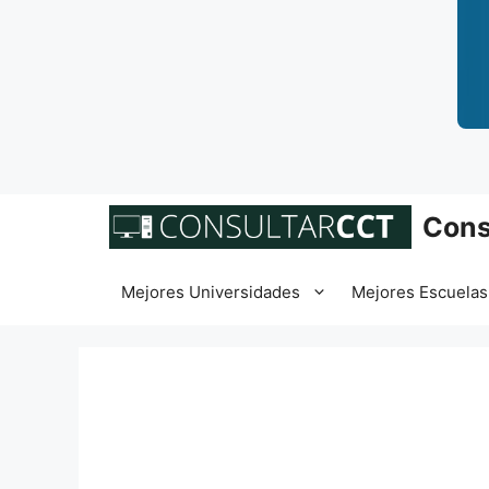
Saltar
Cons
al
contenido
Mejores Universidades
Mejores Escuelas