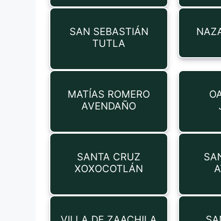
SAN SEBASTIÁN
NAZ
TUTLA
MATÍAS ROMERO
O
AVENDAÑO
SANTA CRUZ
SA
XOXOCOTLÁN
A
VILLA DE ZAACHILA
SA