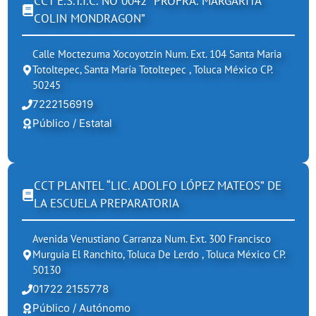
CCT E.S.T.I.C. NO 0042 “PROFRA. MARGARITA
COLIN MONDRAGON”
Calle Moctezuma Xocoyotzin Num. Ext. 104 Santa Maria
Totoltepec, Santa María Totoltepec , Toluca México CP.
50245
7222156919
Público / Estatal
CCT PLANTEL “LIC. ADOLFO LÓPEZ MATEOS” DE
LA ESCUELA PREPARATORIA
Avenida Venustiano Carranza Num. Ext. 300 Francisco
Murguia El Ranchito, Toluca De Lerdo , Toluca México CP.
50130
01722 2155778
Público / Autónomo