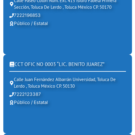
Calle Paseo Colon Num. Ext. 413 Isidro Fabela Primera
Sección, Toluca De Lerdo , Toluca México CP. 50170
7222196853
Público / Estatal
CCT OFIC NO 0003 “LIC. BENITO JUAREZ”
Calle Juan Fernández Albarrán Universidad, Toluca De
Lerdo , Toluca México CP. 50130
7222123387
Público / Estatal