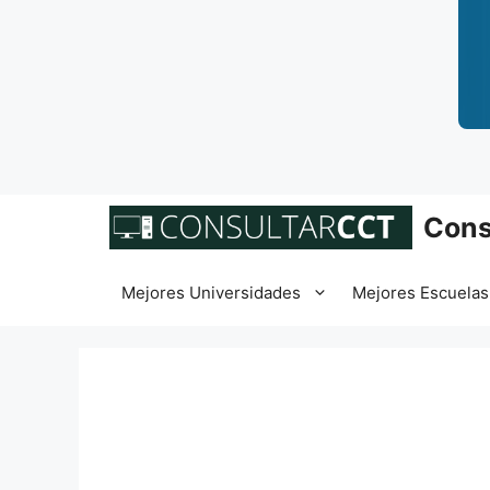
Saltar
Cons
al
contenido
Mejores Universidades
Mejores Escuelas