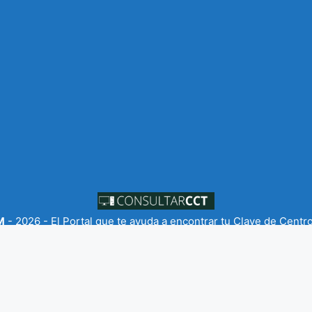
M
- 2026 - El Portal que te ayuda a encontrar tu Clave de Centr
anos
-
Política de Privacidad
-
Política de Cookies
-
Sobre Nosot