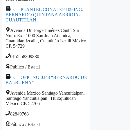
CCT PLANTEL CONALEP 109 ING.
BERNARDO QUINTANA ARRIOJA-
CUAUTITLÁN
Avenida Dr. Jorge Jiménez Cantú Sur
Num. Ext. 1000 San Juan Atlamica,
Cuautitlán Izcalli , Cuautitlán Izcalli México
CP. 54729
0155 58809880
Público / Estatal
CCT OFIC NO 0343 “BERNARDO DE
BALBUENA”
Avenida Mexico Santiago Yancuitlalpan,
Santiago Yancuitlalpan , Huixquilucan
México CP. 52766
82849768
Público / Estatal