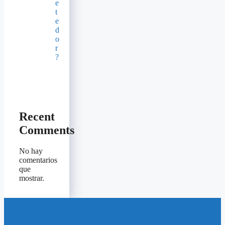
e
t
e
d
o
r
?
Recent
Comments
No hay
comentarios
que
mostrar.