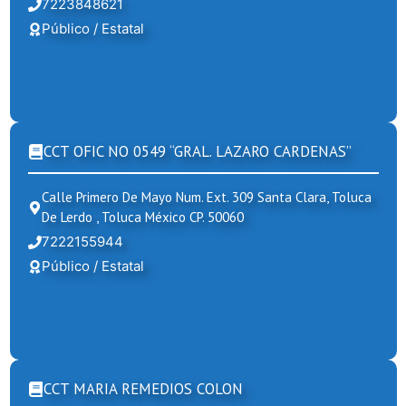
7223848621
Público / Estatal
CCT OFIC NO 0549 “GRAL. LAZARO CARDENAS”
Calle Primero De Mayo Num. Ext. 309 Santa Clara, Toluca
De Lerdo , Toluca México CP. 50060
7222155944
Público / Estatal
CCT MARIA REMEDIOS COLON