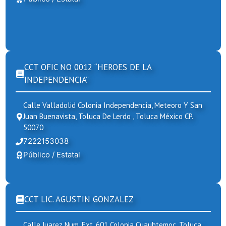
CCT OFIC NO 0012 “HEROES DE LA
INDEPENDENCIA”
Calle Valladolid Colonia Independencia, Meteoro Y San
Juan Buenavista, Toluca De Lerdo , Toluca México CP.
50070
7222153038
Público / Estatal
CCT LIC. AGUSTIN GONZALEZ
Calle Juarez Num. Ext. 601 Colonia Cuauhtemoc, Toluca