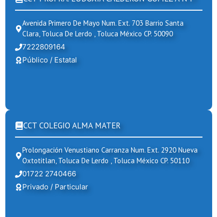
Avenida Primero De Mayo Num. Ext. 703 Barrio Santa
Clara, Toluca De Lerdo , Toluca México CP. 50090
7222809164
Público / Estatal
CCT COLEGIO ALMA MATER
Prolongación Venustiano Carranza Num. Ext. 2920 Nueva
Oxtotitlan, Toluca De Lerdo , Toluca México CP. 50110
01722 2740466
Privado / Particular