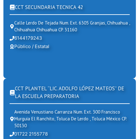
CCT SECUNDARIA TECNICA 42
Calle Lerdo De Tejada Num. Ext. 6305 Granjas, Chihuahua ,
Chihuahua Chihuahua CP. 31160
6144179243
Público / Estatal
CCT PLANTEL “LIC. ADOLFO LÓPEZ MATEOS” DE
LA ESCUELA PREPARATORIA
Avenida Venustiano Carranza Num. Ext. 300 Francisco
Murguia El Ranchito, Toluca De Lerdo , Toluca México CP.
50130
01722 2155778