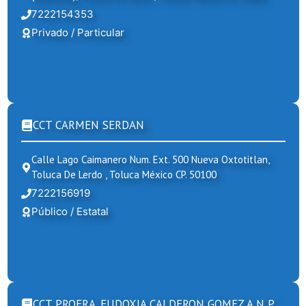
7222154353
Privado / Particular
CCT CARMEN SERDAN
Calle Lago Caimanero Num. Ext. 500 Nueva Oxtotitlan,
Toluca De Lerdo , Toluca México CP. 50100
7222156919
Público / Estatal
CCT PROFRA. EUDOXIA CALDERON GOMEZ A N P