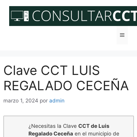
Saltar
al
contenido
Menú
Clave CCT LUIS
REGALADO CECEÑA
marzo 1, 2024
por
admin
¿Necesitas la Clave
CCT de Luis
Regalado Ceceña
en el municipio de