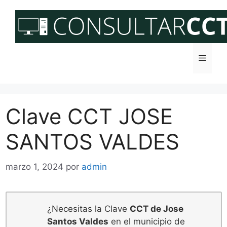
Saltar
al
contenido
Menú
Clave CCT JOSE
SANTOS VALDES
marzo 1, 2024
por
admin
¿Necesitas la Clave
CCT de Jose
Santos Valdes
en el municipio de