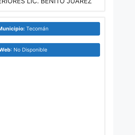
RIORES LIC. BENITO JUAREZ
Municipio:
Tecomán
Web
: No Disponible