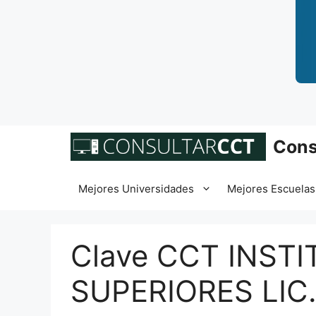
Saltar
Cons
al
contenido
Mejores Universidades
Mejores Escuelas
Clave CCT INST
SUPERIORES LIC