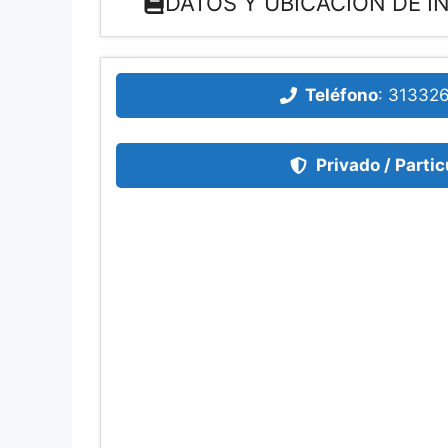
DATOS Y UBICACIÓN DE I
Teléfono
:
31332
Privado / Partic