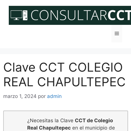
Saltar
al
contenido
Menú
Clave CCT COLEGIO
REAL CHAPULTEPEC
marzo 1, 2024
por
admin
¿Necesitas la Clave
CCT de Colegio
Real Chapultepec
en el municipio de