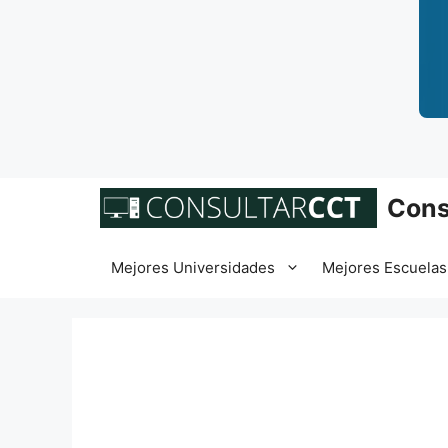
Saltar
Cons
al
contenido
Mejores Universidades
Mejores Escuelas