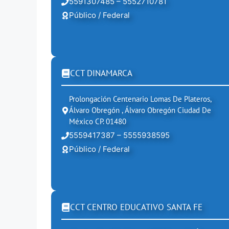
5591307485 – 5552710781
Público / Federal
CCT DINAMARCA
Prolongación Centenario Lomas De Plateros,
Álvaro Obregón , Álvaro Obregón Ciudad De
México CP. 01480
5559417387 – 5555938595
Público / Federal
CCT CENTRO EDUCATIVO SANTA FE